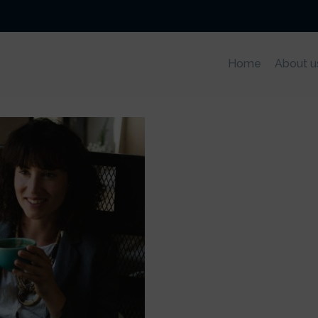
Home
About u