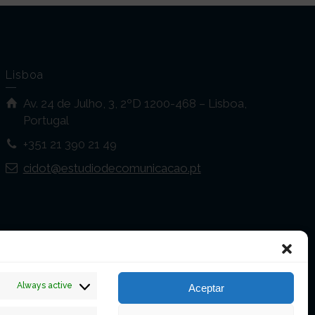
Lisboa
Av. 24 de Julho, 3, 2ºD 1200-468 – Lisboa,
Portugal
+351 21 390 21 49
cidot@estudiodecomunicacao.pt
Always active
Aceptar