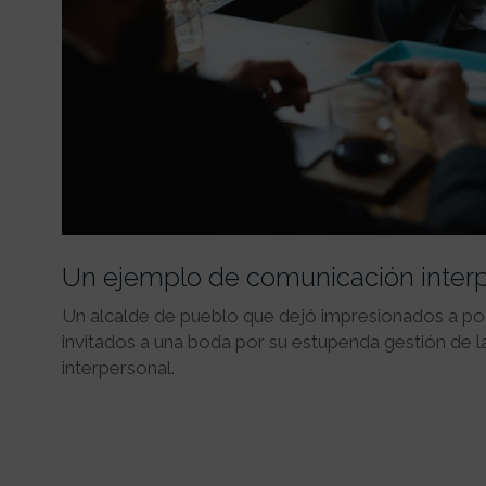
Un ejemplo de comunicación inter
Un alcalde de pueblo que dejó impresionados a p
invitados a una boda por su estupenda gestión de 
interpersonal.