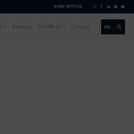
WORK WITH US
|
s
Services
Our offices
Contact
EN