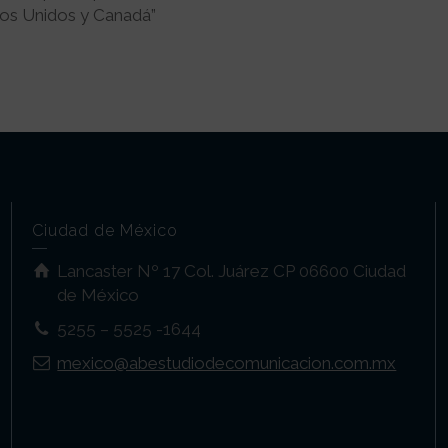
dos Unidos y Canadá”
Ciudad de México
Lancaster Nº 17 Col. Juárez CP 06600 Ciudad
de México
5255 – 5525 -1644
mexico@abestudiodecomunicacion.com.mx