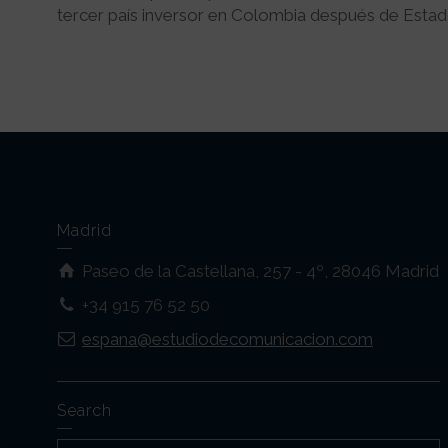
tercer país inversor en Colombia después de Esta
Madrid
Paseo de la Castellana, 257 - 4º, 28046 Madrid
+34 915 76 52 50
espana@estudiodecomunicacion.com
Search