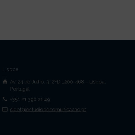
Lisboa
Av. 24 de Julho, 3, 2ºD 1200-468 – Lisboa,
Portugal
+351 21 390 21 49
cidot@estudiodecomunicacao.pt