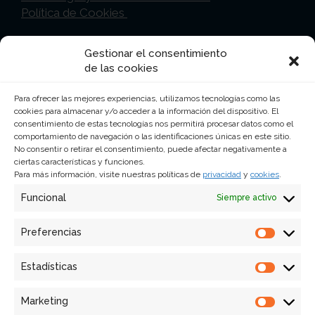
Política de Cookies
Gestionar el consentimiento
Ciudad de México
de las cookies
Lancaster Nº 17 Col. Juárez CP 06600 Ciudad
Para ofrecer las mejores experiencias, utilizamos tecnologías como las
de México
cookies para almacenar y/o acceder a la información del dispositivo. El
consentimiento de estas tecnologías nos permitirá procesar datos como el
5255 – 5525 -1644
comportamiento de navegación o las identificaciones únicas en este sitio.
No consentir o retirar el consentimiento, puede afectar negativamente a
mexico@abestudiodecomunicacion.com.mx
ciertas características y funciones.
Para más información, visite nuestras políticas de
privacidad
y
cookies
.
Funcional
Siempre activo
Lisboa
Preferencias
Prefer
Av. 24 de Julho, 3, 2ºD 1200-468 – Lisboa,
Portugal
Estadísticas
Estadí
+351 21 390 21 49
Marketing
cidot@estudiodecomunicacao.pt
Market