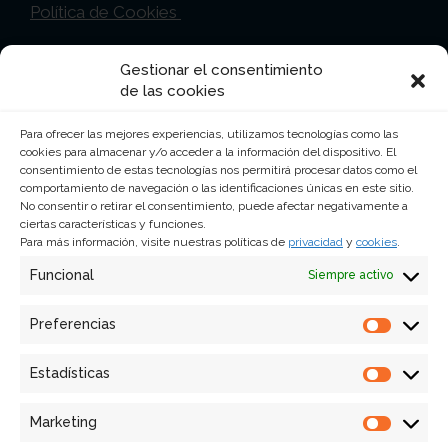
Política de Cookies
Gestionar el consentimiento
Ciudad de México
de las cookies
Lancaster Nº 17 Col. Juárez CP 06600 Ciudad
Para ofrecer las mejores experiencias, utilizamos tecnologías como las
de México
cookies para almacenar y/o acceder a la información del dispositivo. El
consentimiento de estas tecnologías nos permitirá procesar datos como el
5255 – 5525 -1644
comportamiento de navegación o las identificaciones únicas en este sitio.
No consentir o retirar el consentimiento, puede afectar negativamente a
mexico@abestudiodecomunicacion.com.mx
ciertas características y funciones.
Para más información, visite nuestras políticas de
privacidad
y
cookies
.
Funcional
Siempre activo
Lisboa
Preferencias
Prefer
Av. 24 de Julho, 3, 2ºD 1200-468 – Lisboa,
Portugal
Estadísticas
Estadí
+351 21 390 21 49
Marketing
cidot@estudiodecomunicacao.pt
Market