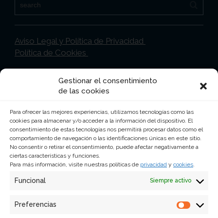
Aviso Legal y Política de Privacidad
Política de Cookies
Gestionar el consentimiento
Ciudad de México
de las cookies
Lancaster Nº 17 Col. Juárez CP 06600 Ciudad
Para ofrecer las mejores experiencias, utilizamos tecnologías como las
de México
cookies para almacenar y/o acceder a la información del dispositivo. El
consentimiento de estas tecnologías nos permitirá procesar datos como el
5255 – 5525 -1644
comportamiento de navegación o las identificaciones únicas en este sitio.
No consentir o retirar el consentimiento, puede afectar negativamente a
mexico@abestudiodecomunicacion.com.mx
ciertas características y funciones.
Para más información, visite nuestras políticas de
privacidad
y
cookies
.
Funcional
Siempre activo
Lisboa
Preferencias
Prefer
Av. 24 de Julho, 3, 2ºD 1200-468 – Lisboa,