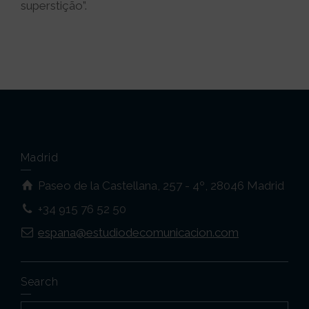
superstição”.
Madrid
Paseo de la Castellana, 257 - 4º, 28046 Madrid
+34 915 76 52 50
espana@estudiodecomunicacion.com
Search